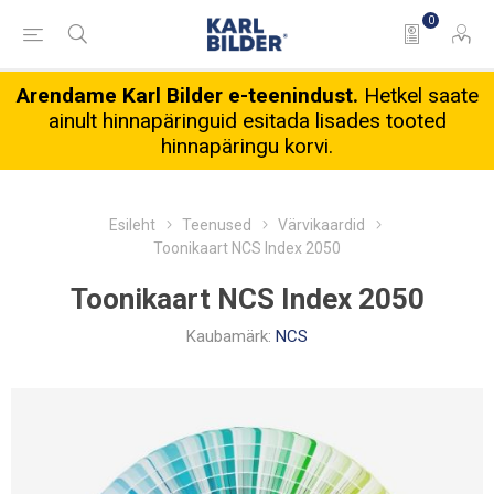
0
Arendame Karl Bilder e-teenindust.
Hetkel saate
ainult hinnapäringuid esitada lisades tooted
hinnapäringu korvi.
Esileht
Teenused
Värvikaardid
Toonikaart NCS Index 2050
Toonikaart NCS Index 2050
Kaubamärk:
NCS