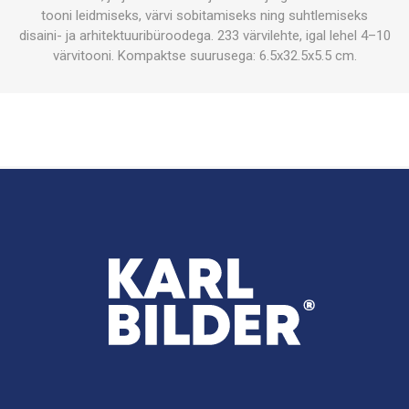
tooni leidmiseks, värvi sobitamiseks ning suhtlemiseks
disaini- ja arhitektuuribüroodega. 233 värvilehte, igal lehel 4–10
värvitooni. Kompaktse suurusega: 6.5x32.5x5.5 cm.