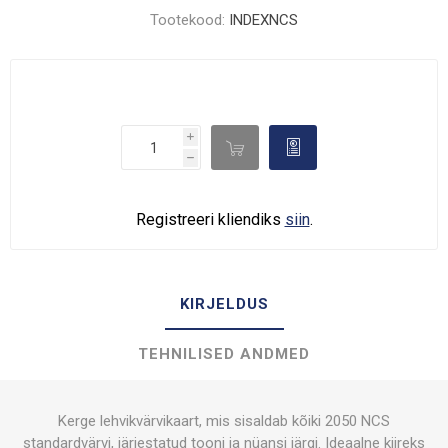
Tootekood:
INDEXNCS
i

d
h
Registreeri kliendiks
siin
.
KIRJELDUS
TEHNILISED ANDMED
Kerge lehvikvärvikaart, mis sisaldab kõiki 2050 NCS
standardvärvi, järjestatud tooni ja nüansi järgi. Ideaalne kiireks