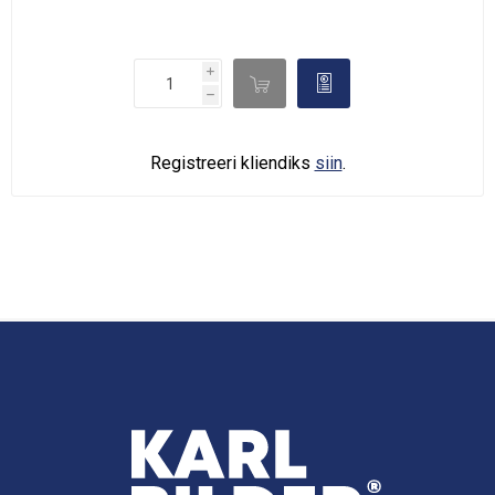
i

d
h
Registreeri kliendiks
siin
.