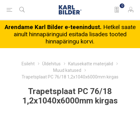
0
Arendame Karl Bilder e-teenindust.
Hetkel saate
ainult hinnapäringuid esitada lisades tooted
hinnapäringu korvi.
Esileht
Üldehitus
Katusekatte materjalid
Muud katused
Trapetsplaat PC 76/18 1,2x1040x6000mm kirgas
Trapetsplaat PC 76/18
1,2x1040x6000mm kirgas