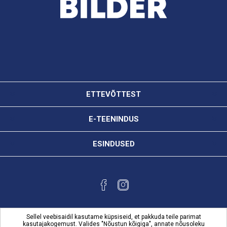
ETTEVÕTTEST
E-TEENINDUS
ESINDUSED
Sellel veebisaidil kasutame küpsiseid, et pakkuda teile parimat
kasutajakogemust. Valides "Nõustun kõigiga", annate nõusoleku