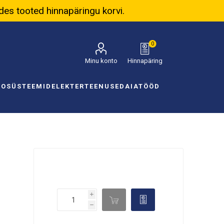
ades tooted hinnapäringu korvi.
0
Minu konto
Hinnapäring
NOSÜSTEEMID
ELEKTER
TEENUSED
AIATÖÖD
i

d
h