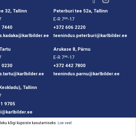
e 32, Tallinn
Peterburi tee 52a, Tallinn
7
E-R 7³⁰-17
0 7440
+372 606 2220
s.kadaka@karlbilder.ee
teenindus.peterburi@karlbilder.ee
Tartu
Arukase 8, Pärnu
7
E-R 7³⁰-17
0 0230
+372 442 7800
s.tartu@karlbilder.ee
teenindus.parnu@karlbilder.ee
(Keskladu), Tallinn
7
01 9705
li@karlbilder.ee
oleku kõigi küpsiste kasutamiseks.
Loe veel