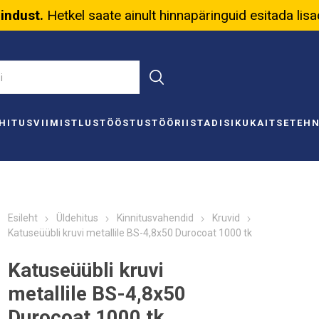
nindust.
Hetkel saate ainult hinnapäringuid esitada lis
HITUS
VIIMISTLUS
TÖÖSTUS
TÖÖRIISTAD
ISIKUKAITSE
TEH
Esileht
Üldehitus
Kinnitusvahendid
Kruvid
Katuseüübli kruvi metallile BS-4,8x50 Durocoat 1000 tk
Katuseüübli kruvi
metallile BS-4,8x50
Durocoat 1000 tk