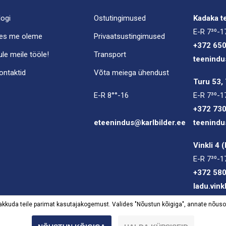
logi
Ostutingimused
Kadaka te
E-R 7³⁰-1
es me oleme
Privaatsustingimused
+372 65
ule meile tööle!
Transport
teenindu
ontaktid
Võta meiega ühendust
Turu 53, 
E-R 8°°-16
E-R 7³⁰-1
+372 73
eteenindus@karlbilder.ee
teenindu
Vinkli 4 
E-R 7³⁰-1
+372 58
ladu.vink
 pakkuda teile parimat kasutajakogemust. Valides "Nõustun kõigiga", annate nõus