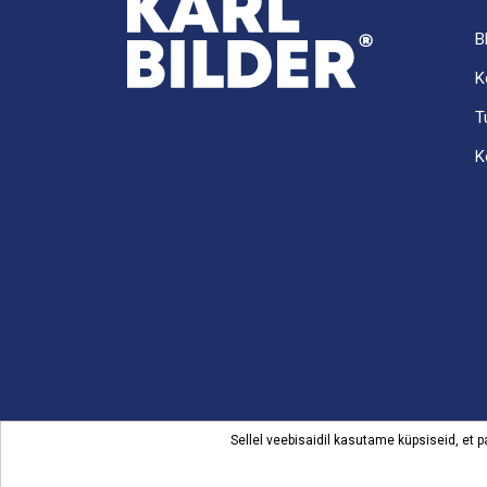
B
K
T
K
Sellel veebisaidil kasutame küpsiseid, et