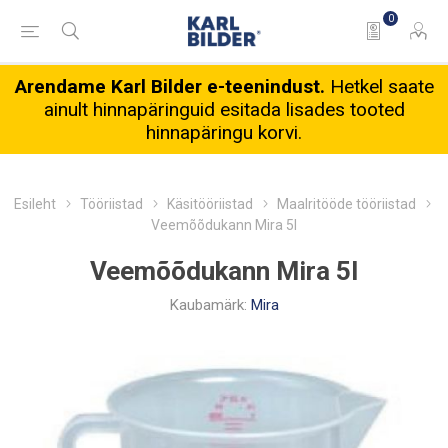
0
Arendame Karl Bilder e-teenindust.
Hetkel saate
ainult hinnapäringuid esitada lisades tooted
hinnapäringu korvi.
Esileht
Tööriistad
Käsitööriistad
Maalritööde tööriistad
Veemõõdukann Mira 5l
Veemõõdukann Mira 5l
Kaubamärk:
Mira