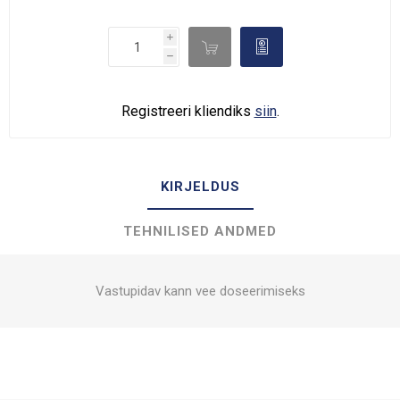
i

d
h
Registreeri kliendiks
siin
.
KIRJELDUS
TEHNILISED ANDMED
Vastupidav kann vee doseerimiseks