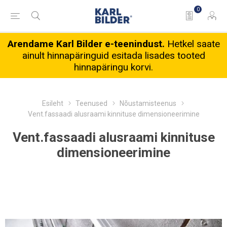
0
Arendame Karl Bilder e-teenindust.
Hetkel saate
ainult hinnapäringuid esitada lisades tooted
hinnapäringu korvi.
Esileht
Teenused
Nõustamisteenus
Vent.fassaadi alusraami kinnituse dimensioneerimine
Vent.fassaadi alusraami kinnituse
dimensioneerimine