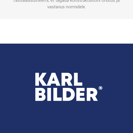
fassaadisüsteemi, et tagada konstruktsiooni ohutus ja
vastavus normidele.