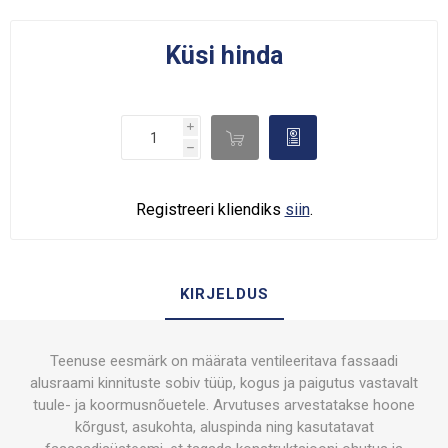
Küsi hinda
i

d
h
Registreeri kliendiks
siin
.
KIRJELDUS
Teenuse eesmärk on määrata ventileeritava fassaadi
alusraami kinnituste sobiv tüüp, kogus ja paigutus vastavalt
tuule- ja koormusnõuetele. Arvutuses arvestatakse hoone
kõrgust, asukohta, aluspinda ning kasutatavat