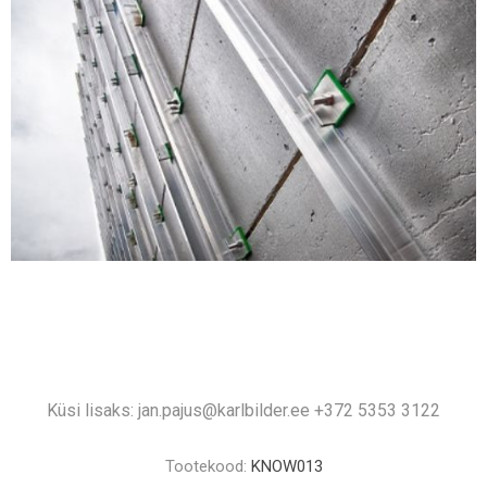
Küsi lisaks: jan.pajus@karlbilder.ee +372 5353 3122
Tootekood:
KNOW013