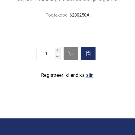
Tootekood:
6200250A
i

d
h
Registreeri kliendiks
siin
.