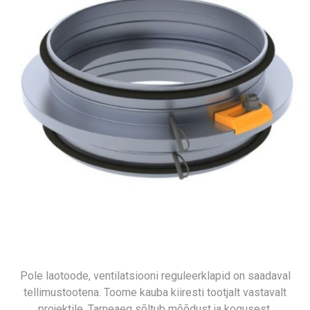
Pole laotoode, ventilatsiooni reguleerklapid on saadaval
tellimustootena. Toome kauba kiiresti tootjalt vastavalt
projektile. Tarneaeg sõltub mõõdust ja kogusest.