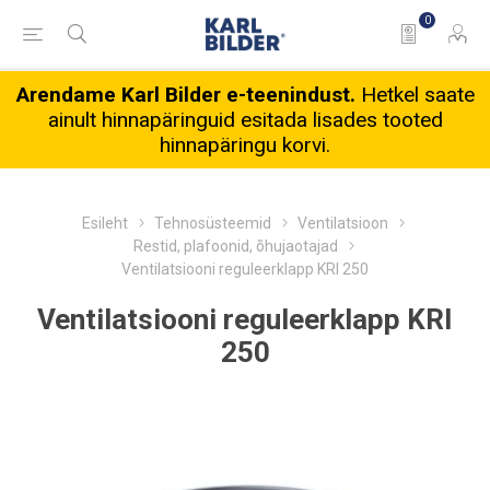
0
Arendame Karl Bilder e-teenindust.
Hetkel saate
ainult hinnapäringuid esitada lisades tooted
hinnapäringu korvi.
Esileht
Tehnosüsteemid
Ventilatsioon
Restid, plafoonid, õhujaotajad
Ventilatsiooni reguleerklapp KRI 250
Ventilatsiooni reguleerklapp KRI
250