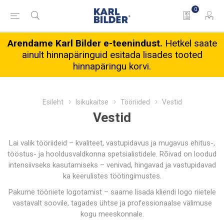
0
Arendame Karl Bilder e-teenindust.
Hetkel saate
ainult hinnapäringuid esitada lisades tooted
hinnapäringu korvi.
Esileht
Isikukaitse
Tööriided
Vestid
Vestid
Lai valik tööriideid – kvaliteet, vastupidavus ja mugavus ehitus-,
tööstus- ja hooldusvaldkonna spetsialistidele. Rõivad on loodud
intensiivseks kasutamiseks – venivad, hingavad ja vastupidavad
ka keerulistes töötingimustes.
Pakume tööriiete logotamist – saame lisada kliendi logo riietele
vastavalt soovile, tagades ühtse ja professionaalse välimuse
kogu meeskonnale.