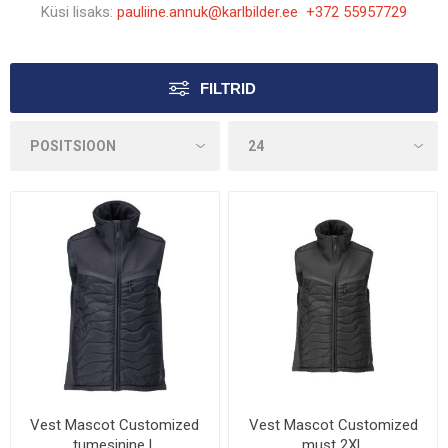
Küsi lisaks:
pauliine.annuk@karlbilder.ee +372 55957729
FILTRID
Vest Mascot Customized
Vest Mascot Customized
tumesinine L
must 2XL