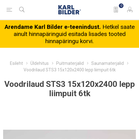
0
Arendame Karl Bilder e-teenindust.
Hetkel saate
ainult hinnapäringuid esitada lisades tooted
hinnapäringu korvi.
Esileht
Üldehitus
Puitmaterjalid
Saunamaterjalid
Voodrilaud STS3 15x120x2400 lepp liimpuit 6tk
Voodrilaud STS3 15x120x2400 lepp
liimpuit 6tk