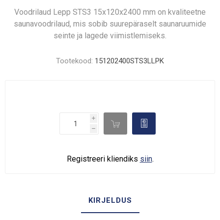
Voodrilaud Lepp STS3 15x120x2400 mm on kvaliteetne
saunavoodrilaud, mis sobib suurepäraselt saunaruumide
seinte ja lagede viimistlemiseks.
Tootekood:
151202400STS3LLPK
i

d
h
Registreeri kliendiks
siin
.
KIRJELDUS