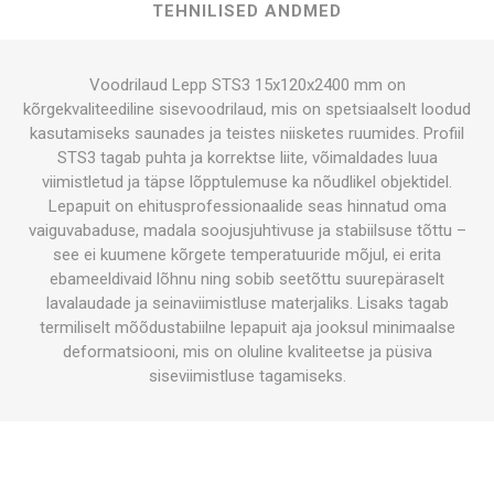
TEHNILISED ANDMED
Voodrilaud Lepp STS3 15x120x2400 mm on
kõrgekvaliteediline sisevoodrilaud, mis on spetsiaalselt loodud
kasutamiseks saunades ja teistes niisketes ruumides. Profiil
STS3 tagab puhta ja korrektse liite, võimaldades luua
viimistletud ja täpse lõpptulemuse ka nõudlikel objektidel.
Lepapuit on ehitusprofessionaalide seas hinnatud oma
vaiguvabaduse, madala soojusjuhtivuse ja stabiilsuse tõttu –
see ei kuumene kõrgete temperatuuride mõjul, ei erita
ebameeldivaid lõhnu ning sobib seetõttu suurepäraselt
lavalaudade ja seinaviimistluse materjaliks. Lisaks tagab
termiliselt mõõdustabiilne lepapuit aja jooksul minimaalse
deformatsiooni, mis on oluline kvaliteetse ja püsiva
siseviimistluse tagamiseks.