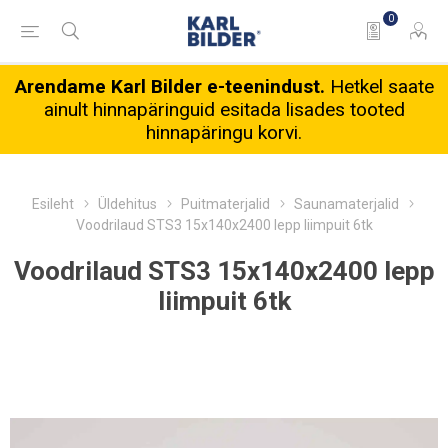
0
Arendame Karl Bilder e-teenindust.
Hetkel saate
ainult hinnapäringuid esitada lisades tooted
hinnapäringu korvi.
Esileht
Üldehitus
Puitmaterjalid
Saunamaterjalid
Voodrilaud STS3 15x140x2400 lepp liimpuit 6tk
Voodrilaud STS3 15x140x2400 lepp
liimpuit 6tk