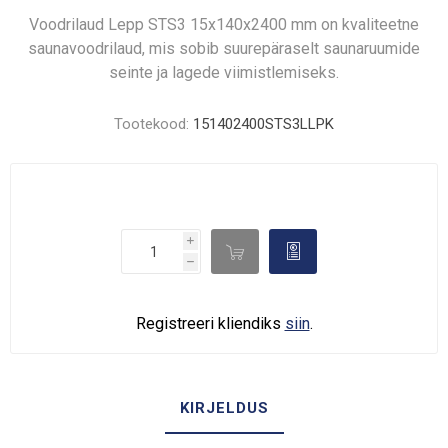
Voodrilaud Lepp STS3 15x140x2400 mm on kvaliteetne
saunavoodrilaud, mis sobib suurepäraselt saunaruumide
seinte ja lagede viimistlemiseks.
Tootekood:
151402400STS3LLPK
i

d
h
Registreeri kliendiks
siin
.
KIRJELDUS