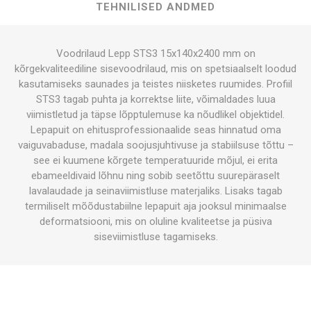
TEHNILISED ANDMED
Voodrilaud Lepp STS3 15x140x2400 mm on
kõrgekvaliteediline sisevoodrilaud, mis on spetsiaalselt loodud
kasutamiseks saunades ja teistes niisketes ruumides. Profiil
STS3 tagab puhta ja korrektse liite, võimaldades luua
viimistletud ja täpse lõpptulemuse ka nõudlikel objektidel.
Lepapuit on ehitusprofessionaalide seas hinnatud oma
vaiguvabaduse, madala soojusjuhtivuse ja stabiilsuse tõttu –
see ei kuumene kõrgete temperatuuride mõjul, ei erita
ebameeldivaid lõhnu ning sobib seetõttu suurepäraselt
lavalaudade ja seinaviimistluse materjaliks. Lisaks tagab
termiliselt mõõdustabiilne lepapuit aja jooksul minimaalse
deformatsiooni, mis on oluline kvaliteetse ja püsiva
siseviimistluse tagamiseks.