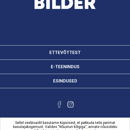
ETTEVÕTTEST
E-TEENINDUS
ESINDUSED
Sellel veebisaidil kasutame küpsiseid, et pakkuda teile parimat
kasutajakogemust. Valides "Nõustun kõigiga", annate nõusoleku