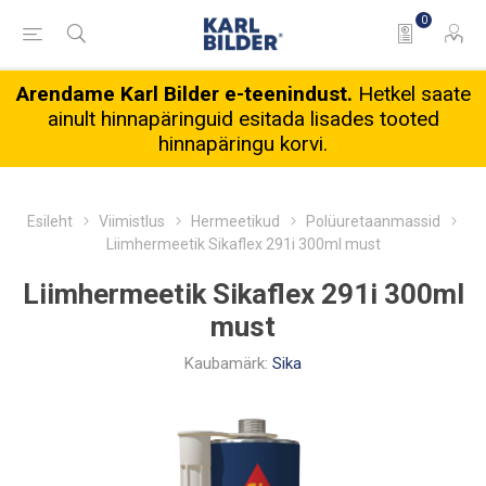
0
Arendame Karl Bilder e-teenindust.
Hetkel saate
ainult hinnapäringuid esitada lisades tooted
hinnapäringu korvi.
Esileht
Viimistlus
Hermeetikud
Polüuretaanmassid
Liimhermeetik Sikaflex 291i 300ml must
Liimhermeetik Sikaflex 291i 300ml
must
Kaubamärk:
Sika