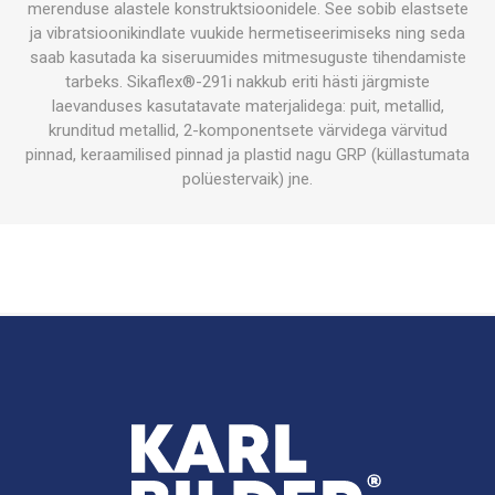
merenduse alastele konstruktsioonidele. See sobib elastsete
ja vibratsioonikindlate vuukide hermetiseerimiseks ning seda
saab kasutada ka siseruumides mitmesuguste tihendamiste
tarbeks. Sikaflex®-291i nakkub eriti hästi järgmiste
laevanduses kasutatavate materjalidega: puit, metallid,
krunditud metallid, 2-komponentsete värvidega värvitud
pinnad, keraamilised pinnad ja plastid nagu GRP (küllastumata
polüestervaik) jne.