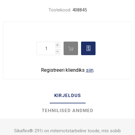
Tootekood:
408845
i

d
h
Registreeri kliendiks
siin
.
KIRJELDUS
TEHNILISED ANDMED
Sikaflex®-291i on mitemotstarbeline toode, mis sobib