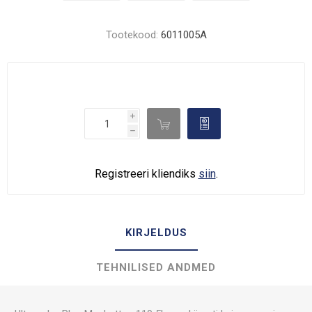
Tootekood:
6011005A
i

d
h
Registreeri kliendiks
siin
.
KIRJELDUS
TEHNILISED ANDMED