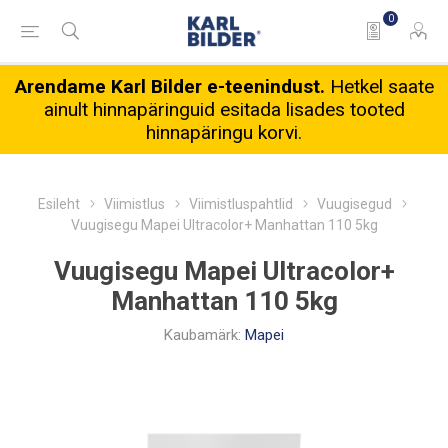
0
Arendame Karl Bilder e-teenindust.
Hetkel saate
ainult hinnapäringuid esitada lisades tooted
hinnapäringu korvi.
Esileht
Viimistlus
Viimistluspahtlid
Vuugisegud
Vuugisegu Mapei Ultracolor+ Manhattan 110 5kg
Vuugisegu Mapei Ultracolor+
Manhattan 110 5kg
Kaubamärk:
Mapei