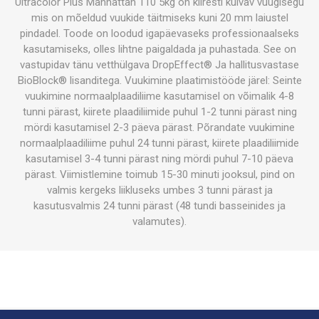
Ultracolor Plus Manhattan 110 5kg on kiiresti kuivav vuugisegu
mis on mõeldud vuukide täitmiseks kuni 20 mm laiustel
pindadel. Toode on loodud igapäevaseks professionaalseks
kasutamiseks, olles lihtne paigaldada ja puhastada. See on
vastupidav tänu vetthülgava DropEffect® Ja hallitusvastase
BioBlock® lisanditega. Vuukimine plaatimistööde järel: Seinte
vuukimine normaalplaadiliime kasutamisel on võimalik 4-8
tunni pärast, kiirete plaadiliimide puhul 1-2 tunni pärast ning
mördi kasutamisel 2-3 päeva pärast. Põrandate vuukimine
normaalplaadiliime puhul 24 tunni pärast, kiirete plaadiliimide
kasutamisel 3-4 tunni pärast ning mördi puhul 7-10 päeva
pärast. Viimistlemine toimub 15-30 minuti jooksul, pind on
valmis kergeks liikluseks umbes 3 tunni pärast ja
kasutusvalmis 24 tunni pärast (48 tundi basseinides ja
valamutes).