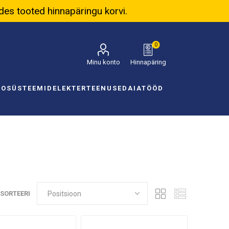
ades tooted hinnapäringu korvi.
0
Minu konto
Hinnapäring
NOSÜSTEEMID
ELEKTER
TEENUSED
AIATÖÖD
SORTEERI