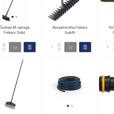
Õuehari M varrega
Kir
Aeraatorreha Fiskars
Fiskars Solid
Quikfit
i
i
d

d

h
h