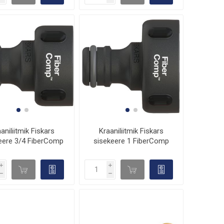
aniliitmik Fiskars
Kraaniliitmik Fiskars
eere 3/4 FiberComp
sisekeere 1 FiberComp
i
i
d

d

h
h