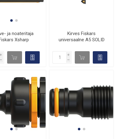
ve- ja noateritaja
Kirves Fiskars
Fiskars Xsharp
universaalne A5 SOLID
i
i
d

d

h
h