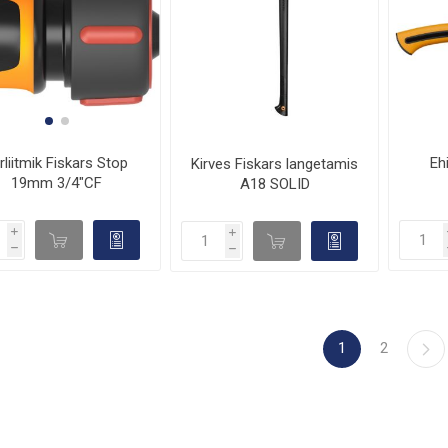
irliitmik Fiskars Stop
Eh
Kirves Fiskars langetamis
19mm 3/4"CF
A18 SOLID
i
i
d

d

h
h
1
2