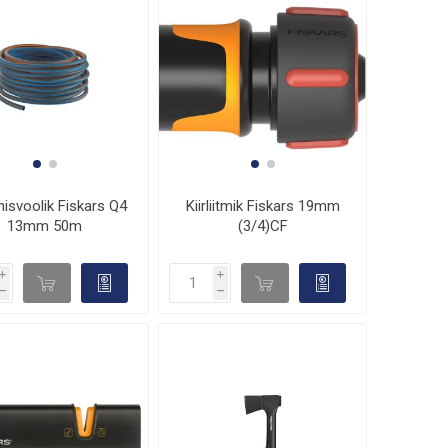
isvoolik Fiskars Q4
Kiirliitmik Fiskars 19mm
13mm 50m
(3/4)CF
i
i
d

d

h
h