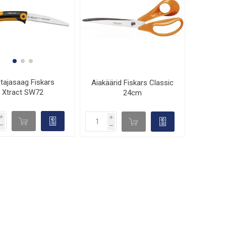
itajasaag Fiskars
Aiakäärid Fiskars Classic
Xtract SW72
24cm
i
i
d

d

h
h