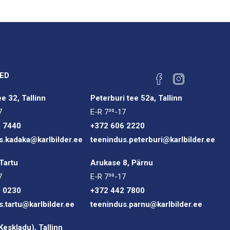
ED
e 32, Tallinn
Peterburi tee 52a, Tallinn
7
E-R 7³⁰-17
0 7440
+372 606 2220
s.kadaka@karlbilder.ee
teenindus.peterburi@karlbilder.ee
Tartu
Arukase 8, Pärnu
7
E-R 7³⁰-17
0 0230
+372 442 7800
s.tartu@karlbilder.ee
teenindus.parnu@karlbilder.ee
(Keskladu), Tallinn