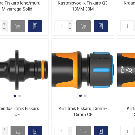
Kastmisvoolik Fiskars Q3
Kraani
ha Fiskars lehe/muru
13MM 30M
M varrega Solid
i
i
d

d

h
h
kendusliitmik Fiskars
Kiirliitmik Fiskars 13mm-
Kiir
CF
15mm CF
1
i
i
d

d

h
h