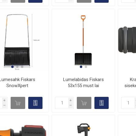
Lumesahk Fiskars
Lumelabidas Fiskars
Kra
SnowXpert
53x155 must lai
sisek
i
i
d

d

h
h