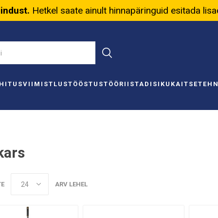
nindust.
Hetkel saate ainult hinnapäringuid esitada lis
HITUS
VIIMISTLUS
TÖÖSTUS
TÖÖRIISTAD
ISIKUKAITSE
TEH
kars
TE
ARV LEHEL