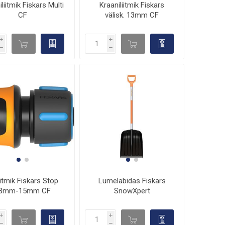
liitmik Fiskars Multi
Kraaniliitmik Fiskars
CF
välisk. 13mm CF
i
i
d

d

h
h
liitmik Fiskars Stop
Lumelabidas Fiskars
3mm-15mm CF
SnowXpert
i
i
d

d

h
h