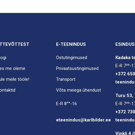
TTEVÕTTEST
E-TEENINDUS
ESINDUS
logi
Ostutingimused
Kadaka te
E-R 7³⁰-1
es me oleme
Privaatsustingimused
+372 65
ule meile tööle!
Transport
teenindu
ontaktid
Võta meiega ühendust
Turu 53, 
E-R 8°°-16
E-R 7³⁰-1
+372 73
eteenindus@karlbilder.ee
teenindu
Vinkli 4 