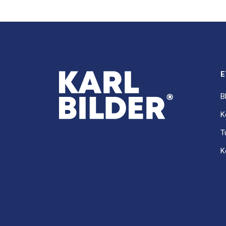
E
B
K
T
K