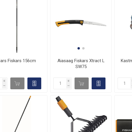
Aiasaag Fiskars Xtract L
Kastm
ars Fiskars 156cm
SW75
i
i
d

d

h
h