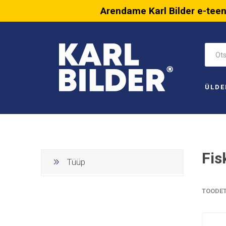
Arendame Karl Bilder e-tee
ÜLDE
Fis
Tüüp
TOODE