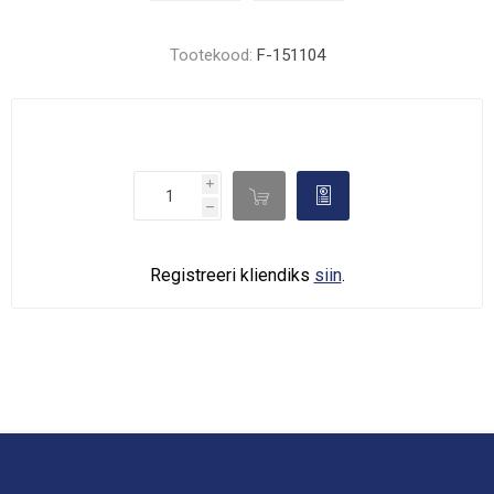
Tootekood:
F-151104
i

d
h
Registreeri kliendiks
siin
.