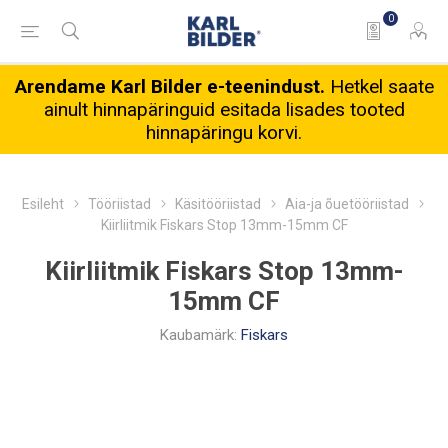
0
Arendame Karl Bilder e-teenindust.
Hetkel saate
ainult hinnapäringuid esitada lisades tooted
hinnapäringu korvi.
Esileht
Tööriistad
Käsitööriistad
Aia-ja õuetööriistad
Kiirliitmik Fiskars Stop 13mm-15mm CF
Kiirliitmik Fiskars Stop 13mm-
15mm CF
Kaubamärk:
Fiskars