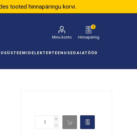
ades tooted hinnapäringu korvi.
0
Minu konto
Hinnapäring
NOSÜSTEEMID
ELEKTER
TEENUSED
AIATÖÖD
i

d
h