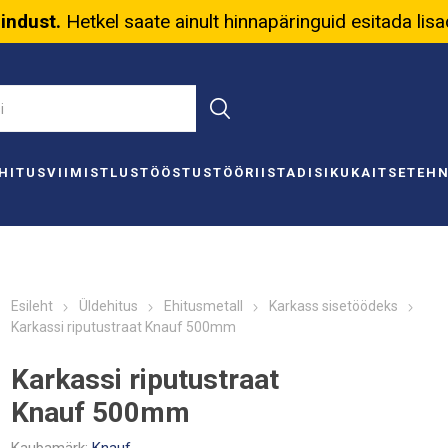
nindust.
Hetkel saate ainult hinnapäringuid esitada lis
HITUS
VIIMISTLUS
TÖÖSTUS
TÖÖRIISTAD
ISIKUKAITSE
TEH
Esileht
Üldehitus
Ehitusmetall
Karkass sisetöödeks
Karkassi riputustraat Knauf 500mm
Karkassi riputustraat
Knauf 500mm