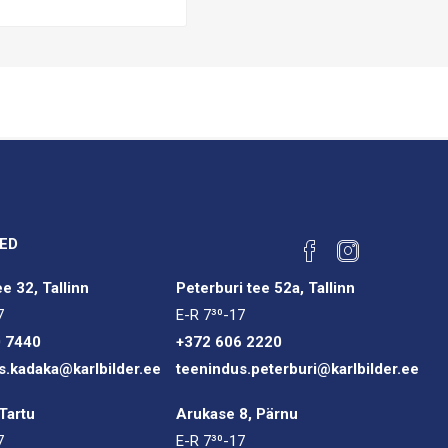
ED
e 32, Tallinn
Peterburi tee 52a, Tallinn
7
E-R 7³⁰-17
0 7440
+372 606 2220
s.kadaka@karlbilder.ee
teenindus.peterburi@karlbilder.ee
Tartu
Arukase 8, Pärnu
7
E-R 7³⁰-17