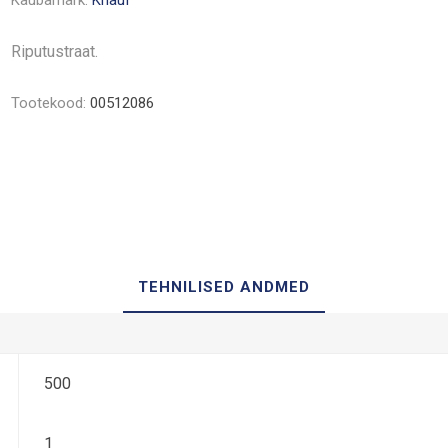
Kaubamärk:
Knauf
Riputustraat.
Tootekood:
00512086
TEHNILISED ANDMED
500
1