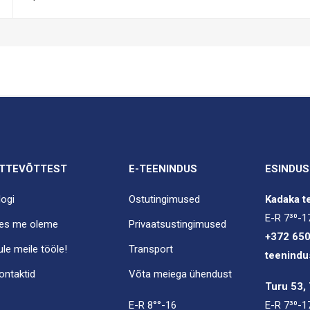
TTEVÕTTEST
E-TEENINDUS
ESINDUS
logi
Ostutingimused
Kadaka te
E-R 7³⁰-1
es me oleme
Privaatsustingimused
+372 65
ule meile tööle!
Transport
teenindu
ontaktid
Võta meiega ühendust
Turu 53, 
E-R 8°°-16
E-R 7³⁰-1