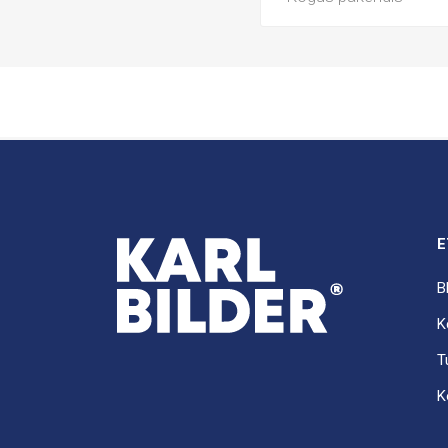
E
B
K
T
K