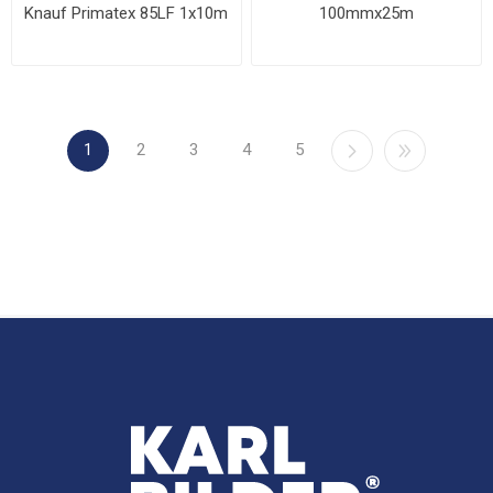
Knauf Primatex 85LF 1x10m
100mmx25m
1
2
3
4
5