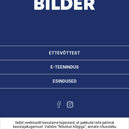
ETTEVÕTTEST
E-TEENINDUS
ESINDUSED
Sellel veebisaidil kasutame küpsiseid, et pakkuda teile parimat
kasutajakogemust. Valides "Nõustun kõigiga", annate nõusoleku