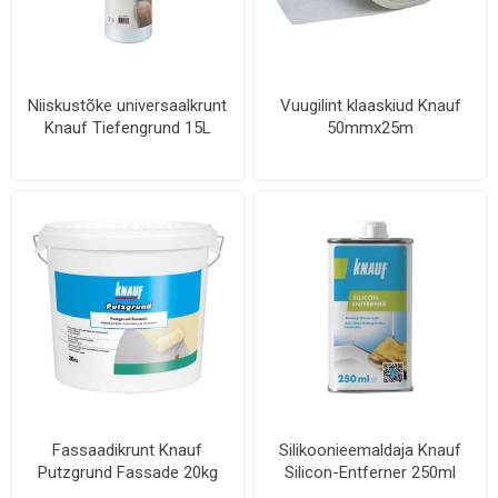
Niiskustõke universaalkrunt
Vuugilint klaaskiud Knauf
Knauf Tiefengrund 15L
50mmx25m
Fassaadikrunt Knauf
Silikoonieemaldaja Knauf
Putzgrund Fassade 20kg
Silicon-Entferner 250ml