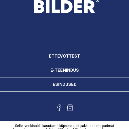
ETTEVÕTTEST
E-TEENINDUS
ESINDUSED
Sellel veebisaidil kasutame küpsiseid, et pakkuda teile parimat