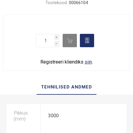
Tootekood:
00066104
i

d
h
Registreeri kliendiks
siin
.
TEHNILISED ANDMED
Pikkus
3000
(mm)