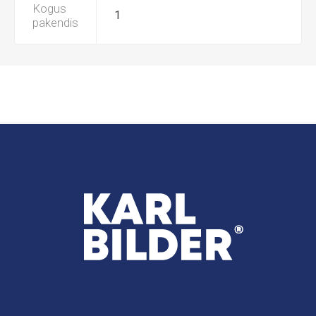
Kogus
1
pakendis