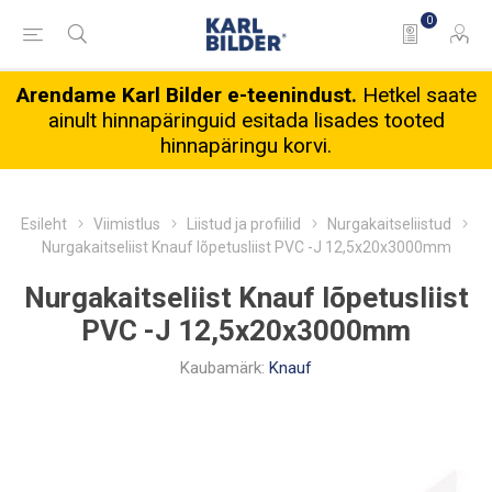
0
Arendame Karl Bilder e-teenindust.
Hetkel saate
ainult hinnapäringuid esitada lisades tooted
hinnapäringu korvi.
Esileht
Viimistlus
Liistud ja profiilid
Nurgakaitseliistud
Nurgakaitseliist Knauf lõpetusliist PVC -J 12,5x20x3000mm
Nurgakaitseliist Knauf lõpetusliist
PVC -J 12,5x20x3000mm
Kaubamärk:
Knauf