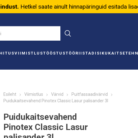
nindust.
Hetkel saate ainult hinnapäringuid esitada lis
HITUS
VIIMISTLUS
TÖÖSTUS
TÖÖRIISTAD
ISIKUKAITSE
TEH
Esileht
Viimistlus
Värvid
Puitfassaadivärvid
Puidukaitsevahend Pinotex Classic Lasur palisander 3l
Puidukaitsevahend
Pinotex Classic Lasur
palisander 3l