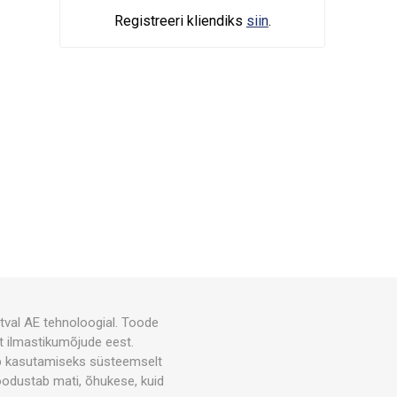
Registreeri kliendiks
siin
.
tval AE tehnoloogial. Toode
lt ilmastikumõjude eest.
bib kasutamiseks süsteemselt
oodustab mati, õhukese, kuid