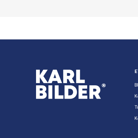
E
B
K
T
K