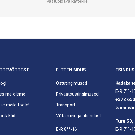
vastupidava kattekile.
TTEVÕTTEST
E-TEENINDUS
ESINDUS
logi
Ostutingimused
Kadaka te
E-R 7³⁰-1
es me oleme
Privaatsustingimused
+372 65
ule meile tööle!
Transport
teenindu
ontaktid
Võta meiega ühendust
Turu 53, 
E-R 8°°-16
E-R 7³⁰-1