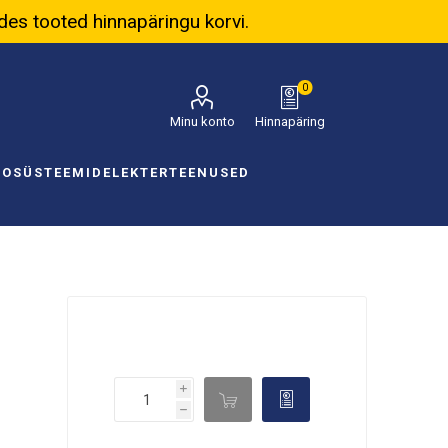
ades tooted hinnapäringu korvi.
0
Minu konto
Hinnapäring
NOSÜSTEEMID
ELEKTER
TEENUSED
i

d
h