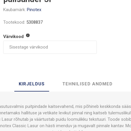
Kaubamärk:
Pinotex
Tootekood:
5308837
Värvikood
KIRJELDUS
TEHNILISED ANDMED
asutusvalmis puitpindade kaitsevahend, mis põhineb keskkonda sääs
netamaks hallituse ja vetikate levikut pinnal ning kaitseb tulemusliku
c Lasur rõhutab ja väärtustab puidu loomulikku tekstuuri. Toode so
inotex Classic Lasur on hästi imenduv ja mugavalt pinnale kantav. M