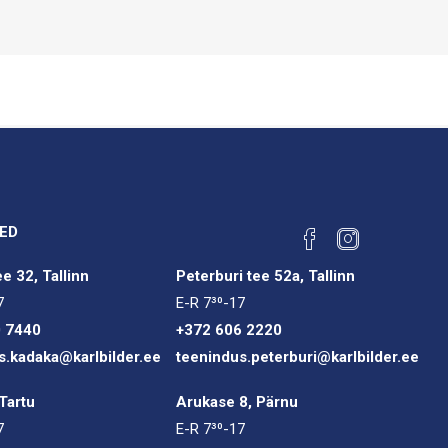
ED
e 32, Tallinn
Peterburi tee 52a, Tallinn
7
E-R 7³⁰-17
0 7440
+372 606 2220
s.kadaka@karlbilder.ee
teenindus.peterburi@karlbilder.ee
Tartu
Arukase 8, Pärnu
7
E-R 7³⁰-17