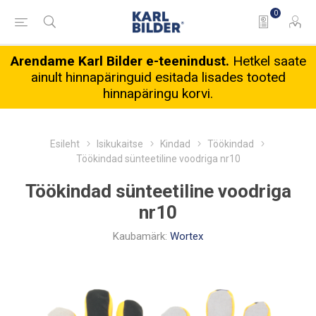
0
Arendame Karl Bilder e-teenindust.
Hetkel saate
ainult hinnapäringuid esitada lisades tooted
hinnapäringu korvi.
Esileht
Isikukaitse
Kindad
Töökindad
Töökindad sünteetiline voodriga nr10
Töökindad sünteetiline voodriga
nr10
Kaubamärk:
Wortex