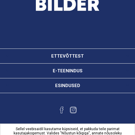
ETTEVÕTTEST
E-TEENINDUS
ESINDUSED
Sellel veebisaidil kasutame küpsiseid, et pakkuda teile parimat
kasutajakogemust. Valides "Nõustun kõigiga", annate nõusoleku