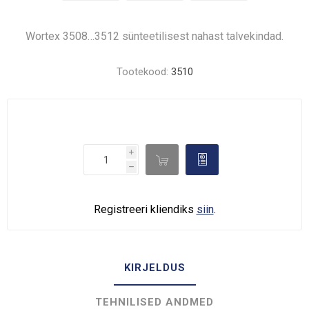
Wortex 3508…3512 sünteetilisest nahast talvekindad.
Tootekood:
3510
i

d
h
Registreeri kliendiks
siin
.
KIRJELDUS
TEHNILISED ANDMED