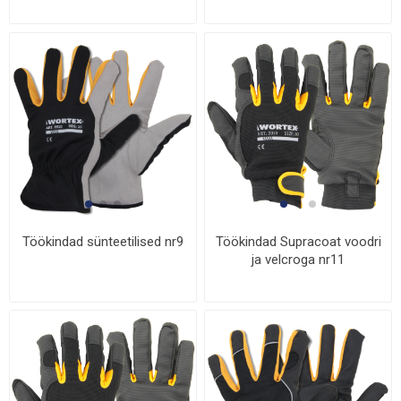
Töökindad sünteetilised nr9
Töökindad Supracoat voodri
ja velcroga nr11