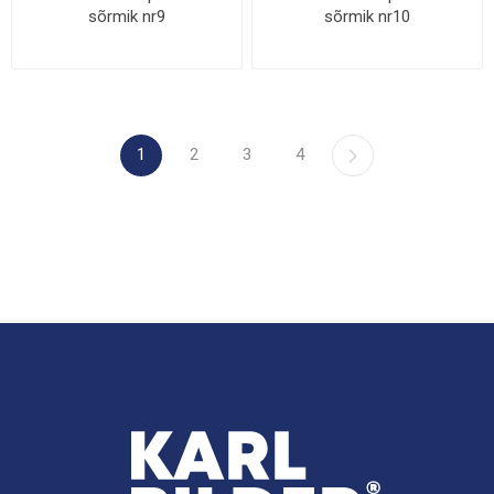
sõrmik nr9
sõrmik nr10
1
2
3
4