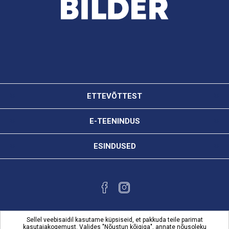
ETTEVÕTTEST
E-TEENINDUS
ESINDUSED
Sellel veebisaidil kasutame küpsiseid, et pakkuda teile parimat
kasutajakogemust. Valides "Nõustun kõigiga", annate nõusoleku