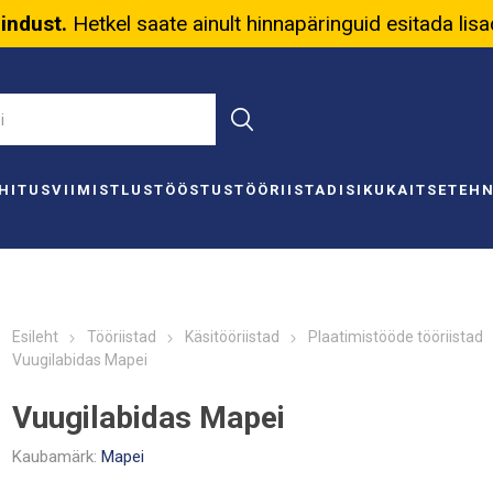
nindust.
Hetkel saate ainult hinnapäringuid esitada lis
HITUS
VIIMISTLUS
TÖÖSTUS
TÖÖRIISTAD
ISIKUKAITSE
TEH
Esileht
Tööriistad
Käsitööriistad
Plaatimistööde tööriistad
Vuugilabidas Mapei
Vuugilabidas Mapei
Kaubamärk:
Mapei