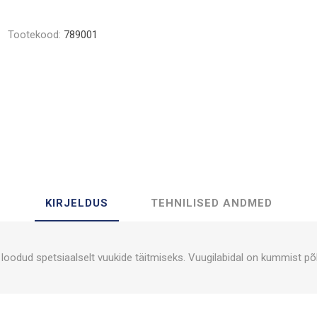
Tootekood:
789001
KIRJELDUS
TEHNILISED ANDMED
loodud spetsiaalselt vuukide täitmiseks. Vuugilabidal on kummist põhi