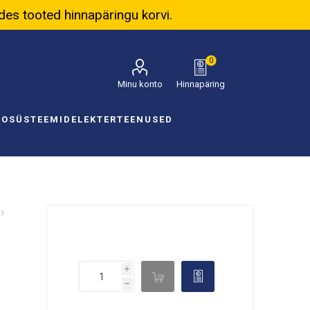
ades tooted hinnapäringu korvi.
0
Minu konto
Hinnapäring
NOSÜSTEEMID
ELEKTER
TEENUSED
i

d
h