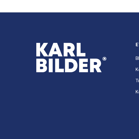
E
B
K
T
K