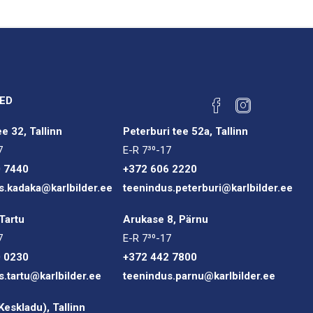
ED
e 32, Tallinn
Peterburi tee 52a, Tallinn
7
E-R 7³⁰-17
0 7440
+372 606 2220
s.kadaka@karlbilder.ee
teenindus.peterburi@karlbilder.ee
Tartu
Arukase 8, Pärnu
7
E-R 7³⁰-17
0 0230
+372 442 7800
s.tartu@karlbilder.ee
teenindus.parnu@karlbilder.ee
(Keskladu), Tallinn