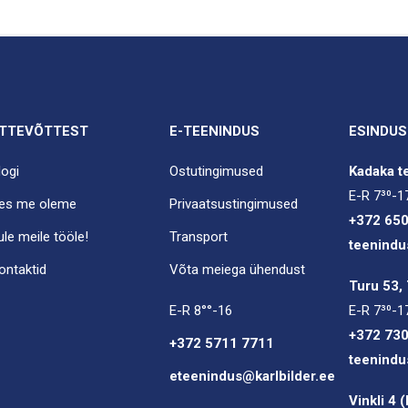
TTEVÕTTEST
E-TEENINDUS
ESINDUS
logi
Ostutingimused
Kadaka te
E-R 7³⁰-1
es me oleme
Privaatsustingimused
+372 65
ule meile tööle!
Transport
teenindu
ontaktid
Võta meiega ühendust
Turu 53, 
E-R 8°°-16
E-R 7³⁰-1
+372 73
+372 5711 7711
teenindu
eteenindus@karlbilder.ee
Vinkli 4 